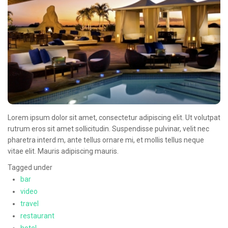
Oncologie Médicale
Anapath
Biologie
Patients
Professionnels
Formulaires et fiches techniques
Lorem ipsum dolor sit amet, consectetur adipiscing elit. Ut volutpat
Consultations
rutrum eros sit amet sollicitudin. Suspendisse pulvinar, velit nec
Nouvelles techniques à AMC
pharetra interd m, ante tellus ornare mi, et mollis tellus neque
vitae elit. Mauris adipiscing mauris.
Activités et agenda scientifiques
Tagged under
Formation continue
bar
video
Documentation
travel
Galerie
restaurant