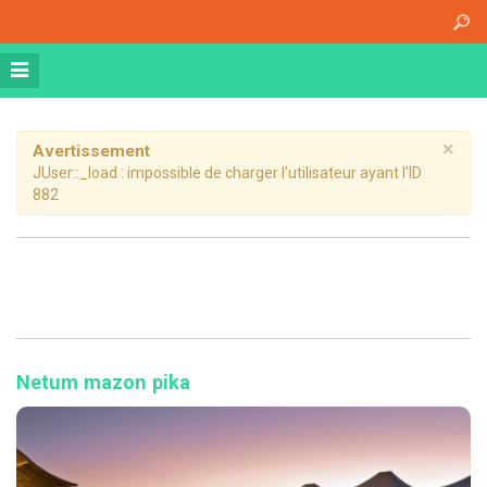
Accueil
A propos
Athena Medical Center (AMC)
Plateau Technique
×
Avertissement
JUser::_load : impossible de charger l'utilisateur ayant l'ID
Hospitalisation de jour
882
Hospitalisation complète
Dossier patient informatisé
Nos specialités
Imagerie Médicale
Médecine Nucléaire
Netum mazon pika
Radiothérapie
Chirurgie