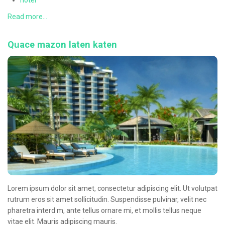
hotel
CONTACT
Read more...
Quace mazon laten katen
Lorem ipsum dolor sit amet, consectetur adipiscing elit. Ut volutpat
rutrum eros sit amet sollicitudin. Suspendisse pulvinar, velit nec
pharetra interd m, ante tellus ornare mi, et mollis tellus neque
vitae elit. Mauris adipiscing mauris.